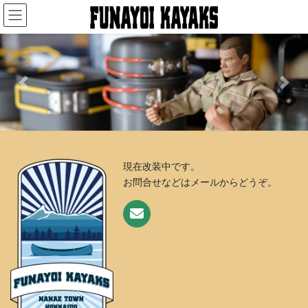
コ
ナ
ン
ビ
テ
ゲ
ン
ー
ツ
シ
へ
ョ
Previous
Next
ス
ン
キ
に
ッ
移
プ
動
現在改装中です。
お問合せなどはメールからどうぞ。